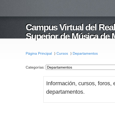
Campus Virtual del Rea
Superior de Música de 
Página Principal
Cursos
Departamentos
⟩
⟩
Categorías:
Información, cursos, foros, 
departamentos.