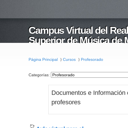
Campus Virtual del Rea
Superior de Música de 
Página Principal
Cursos
Profesorado
⟩
⟩
Categorías:
Documentos e Información d
profesores